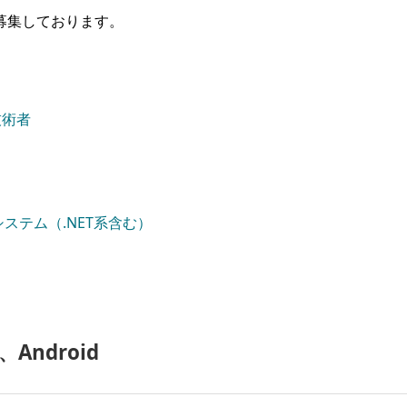
募集しております。
技術者
システム（.NET系含む）
Android