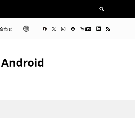

合わせ
ndroid