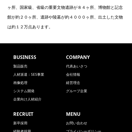
ヶ所、国家級、省級の重要文物遺跡が８４ヶ所、博物館と記念
館が約２０ヶ所、遺跡や陵墓が約４０００ヶ所、出土した文物
は約１２万点あります。
BUSINESS
COMPANY
製品販売
代表あいさつ
人材派遣：SES事業
会社情報
画像処理
経営理念
システム開発
グループ企業
企業向け人材紹介
RECRUIT
MENU
新卒採用
お問い合わせ
経験者採用
プライバシーポリシー