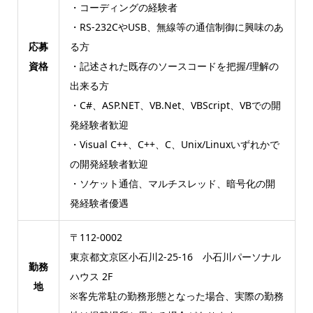
・コーディングの経験者
・RS-232CやUSB、無線等の通信制御に興味のあ
応募
る方
資格
・記述された既存のソースコードを把握/理解の
出来る方
・C#、ASP.NET、VB.Net、VBScript、VBでの開
発経験者歓迎
・Visual C++、C++、C、Unix/Linuxいずれかで
の開発経験者歓迎
・ソケット通信、マルチスレッド、暗号化の開
発経験者優遇
〒112-0002
東京都文京区小石川2-25-16 小石川パーソナル
勤務
ハウス 2F
地
※客先常駐の勤務形態となった場合、実際の勤務