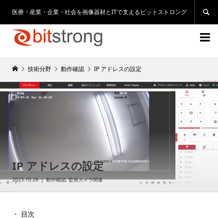
医療・産業・企業・社会を画像器材とITで支えるビットストロング


技術分野
動作確認
IP アドレスの設定
IP アドレスの設定
2023.10.26
動作確認
,
監視カメラ関連
・ 目次