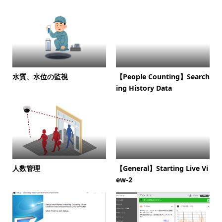
水質、水位の監視
【People Counting】Search
ing History Data
人数管理
【General】Starting Live Vi
ew-2