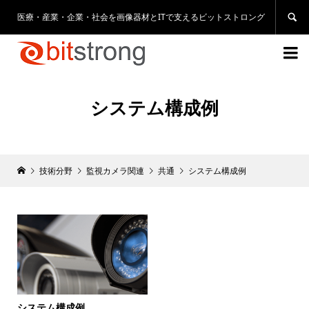
医療・産業・企業・社会を画像器材とITで支えるビットストロング


システム構成例
技術分野
監視カメラ関連
共通
システム構成例
システム構成例