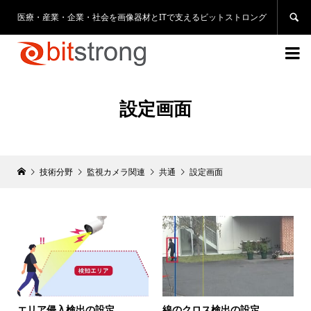
医療・産業・企業・社会を画像器材とITで支えるビットストロング


設定画面
技術分野
監視カメラ関連
共通
設定画面
エリア侵入検出の設定
線のクロス検出の設定