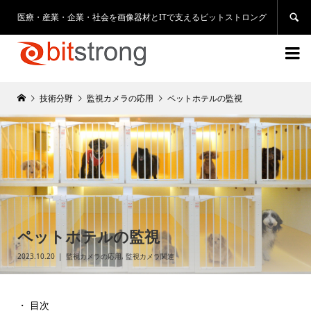
医療・産業・企業・社会を画像器材とITで支えるビットストロング


技術分野
監視カメラの応用
ペットホテルの監視
ペットホテルの監視
2023.10.20
監視カメラの応用
,
監視カメラ関連
・ 目次