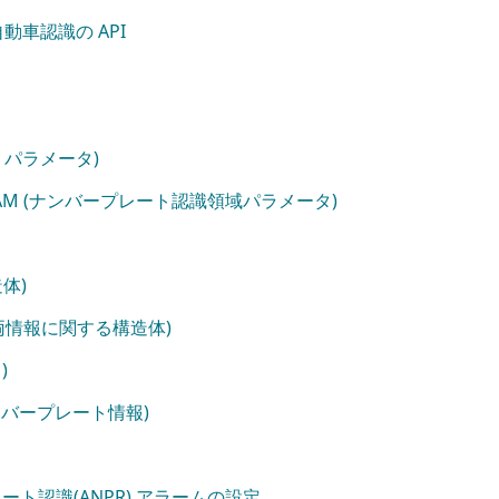
n) 自動車認識の API
PR パラメータ)
_PARAM (ナンバープレート認識領域パラメータ)
造体)
追加車両情報に関する構造体)
)
たナンバープレート情報)
ト認識(ANPR) アラームの設定