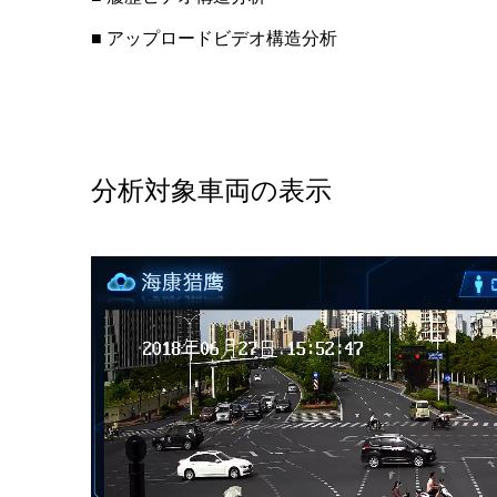
■ アップロードビデオ構造分析
分析対象車両の表示
動
画
プ
レ
ー
ヤ