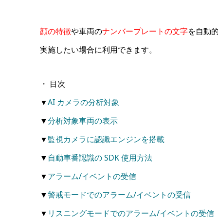
顔の特徴
や車両の
ナンバープレートの文字
を自動
実施したい場合に利用できます。
・ 目次
▼
AI カメラの分析対象
▼
分析対象車両の表示
▼
監視カメラに認識エンジンを搭載
▼
自動車番認識の SDK 使用方法
▼
アラーム/イベントの受信
▼
警戒モードでのアラーム/イベントの受信
▼
リスニングモードでのアラーム/イベントの受信