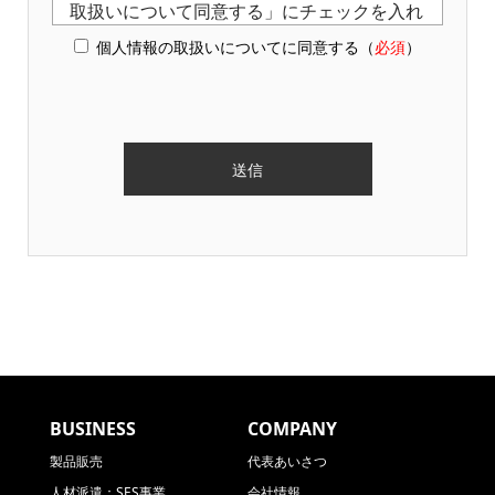
取扱いについて同意する」にチェックを入れ
個人情報の取扱いについてに同意する（
必須
）
て送信を押してください。
事業者の名称
株式会社ビットストロング
個人情報保護管理者
株式会社ビットストロング 個人情報保護
管理役員
個人情報の利用目的
お預かりした個人情報は、以下の目的で利
BUSINESS
COMPANY
用します。
製品販売
代表あいさつ
人材派遣：SES事業
会社情報