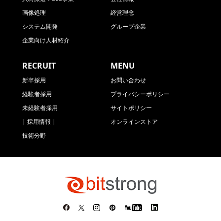
求人応募者の採用選考、連絡
画像処理
経営理念
システム開発
グループ企業
会員、ユーザの情報管理
企業向け人材紹介
当社の各事業に関するお問い合わせ対応
RECRUIT
MENU
新卒採用
お問い合わせ
営業活動及び事業活動に伴う連絡、ま
経験者採用
プライバシーポリシー
た、関連する情報の提供
未経験者採用
サイトポリシー
| 採用情報 |
オンラインストア
お預かりする個人情報の項目
技術分野
氏名*、会社名*（求人応募は不要）、メ
ールアドレス*、電話番号*、住所*（会員
登録、ユーザ登録のみ*）
*がついている項目は、本手続きにおいて