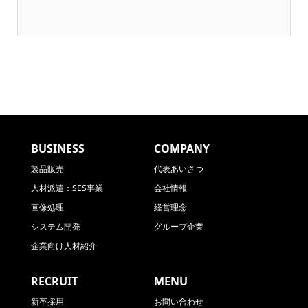
個人情報保護管理者
株式会社ビットストロング 個人情報保護管
理役員
個人情報の利用目的
お預かりした個人情報は、以下の目的で利用
BUSINESS
COMPANY
します。
製品販売
代表あいさつ
人材派遣：SES事業
会社情報
求人応募者の採用選考、連絡
画像処理
経営理念
システム開発
グループ企業
会員、ユーザの情報管理
企業向け人材紹介
当社の各事業に関するお問い合わせ対応
RECRUIT
MENU
新卒採用
お問い合わせ