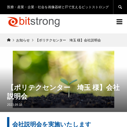
医療・産業・企業・社会を画像器材とITで支えるビットストロング


お知らせ
【ポリテクセンター 埼玉 様】会社説明会
【ポリテクセンター 埼玉 様】会社
説明会
2023.09.05
会社説明会を実施いたします