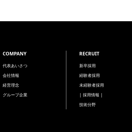
、関連する情報の提供
ルアドレス*、電話番号*、住所*（会員登録、ユーザ登録のみ*
COMPANY
RECRUIT
入力が必須となります。
代表あいさつ
新卒採用
会社情報
経験者採用
経営理念
未経験者採用
く場合を除き、今回ご入力いただく個人情報は第三者に提供し
グループ企業
| 採用情報 |
技術分野
、当社が規定する個人情報管理基準を満たす企業を選定して委