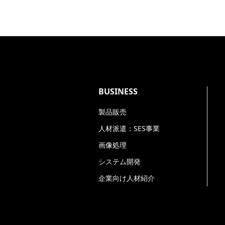
当社の各事業に関するお問い合わせ対応
営業活動及び事業活動に伴う連絡、また
お預かりする個人情報の項目
氏名*、会社名*（求人応募は不要）、メー
BUSINESS
*がついている項目は、本手続きにおいて
製品販売
人材派遣：SES事業
個人情報の第三者提供について
画像処理
ご本人の同意がある場合または法令に基づ
システム開発
企業向け人材紹介
個人情報の委託について
個人情報の取扱いを外部に委託する場合は
します。