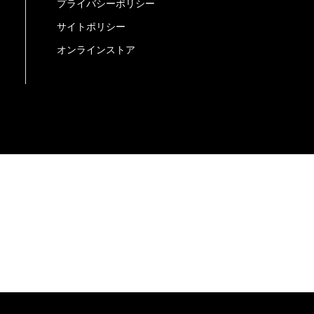
プライバシーポリシー
サイトポリシー
ません。
オンラインストア
託を行い、適切な取扱いが行われるよう監督
または削除・利用の停止・消去、又は、第三