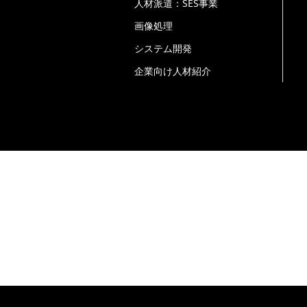
人材派遣：SES事業
個人情報の第三者提供について
画像処理
ご本人の同意がある場合または法令に基づ
システム開発
企業向け人材紹介
個人情報の委託について
個人情報の取扱いを外部に委託する場合は
します。
個人情報の開示等
本人からの求めにより、当社が本件により
者提供記録の開示（「開示等」といいます
下記の連絡受付先で手続きをします。手続
本人来社：運転免許証、健康保険証など