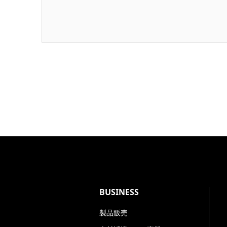
個人情報の利用目的
お預かりした個人情報は、以下の目的で利
求人応募者の採用選考、連絡
会員、ユーザの情報管理
当社の各事業に関するお問い合わせ対応
営業活動及び事業活動に伴う連絡、また
お預かりする個人情報の項目
氏名*、会社名*（求人応募は不要）、メー
BUSINESS
*がついている項目は、本手続きにおいて
製品販売