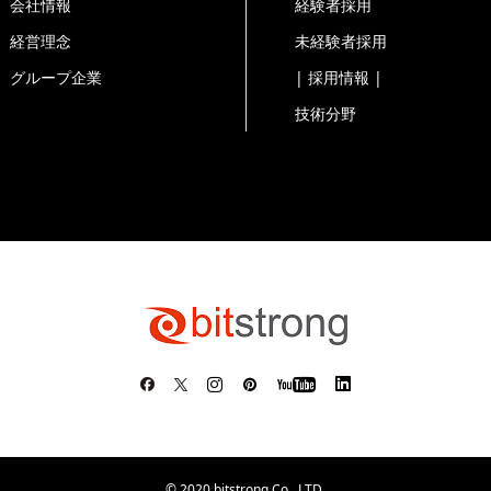
会社情報
経験者採用
経営理念
未経験者採用
く場合を除き、今回ご入力いただく個人情報は第三者に提供し
グループ企業
| 採用情報 |
技術分野
、当社が規定する個人情報管理基準を満たす企業を選定して委
取得した個人情報の利用目的の通知・開示・内容の訂正・追加
。）に応じます。
き書類は当社が発行します。
© 2020 bitstrong Co., LTD.