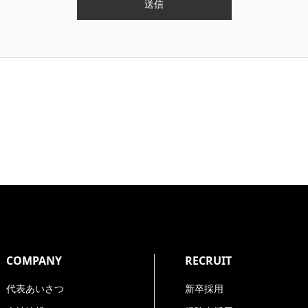
用します。
、関連する情報の提供
ルアドレス*、電話番号*、住所*（会員登録、ユーザ登録のみ*
COMPANY
RECRUIT
入力が必須となります。
代表あいさつ
新卒採用